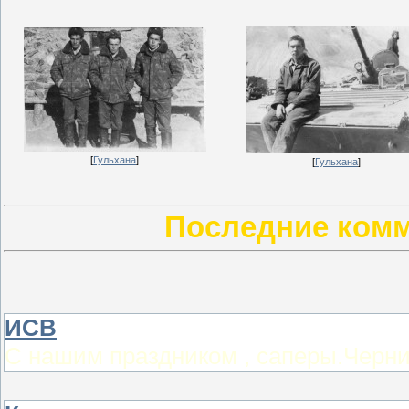
[
Гульхана
]
[
Гульхана
]
Последние ком
ИСВ
С нашим праздником , саперы.Черни