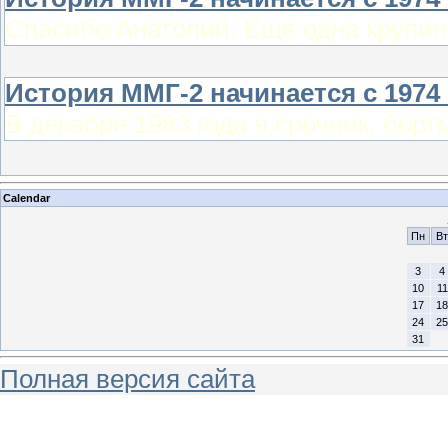
Спасибо Анатолий. Ещё одна крупин
История ММГ-2 начинается с 1974 
В декабре 1983 года я срочник, борт
Calendar
Пн
Вт
3
4
10
11
17
18
24
25
31
Полная версия сайта